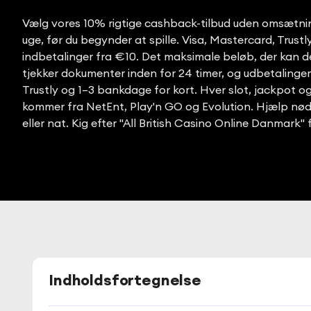
Vælg vores 10% rigtige cashback-tilbud uden omsætni
uge, før du begynder at spille. Visa, Mastercard, Trustly,
indbetalinger fra €10. Det maksimale beløb, der kan de
tjekker dokumenter inden for 24 timer, og udbetalinge
Trustly og 1–3 bankdage for kort. Hver slot, jackpot og 
kommer fra NetEnt, Play'n GO og Evolution. Hjælp nød
eller nat. Kig efter "All British Casino Online Danmark
Indholdsfortegnelse