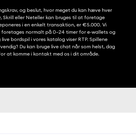
ngskrav, og beslut, hvor meget du kan hæve hver
 Skrill eller Neteller kan bruges til at foretage
poneres i en enkelt transaktion, er €5.000. Vi
r foretages normalt på 0–24 timer for e-wallets og
live bordspil i vores katalog viser RTP. Spillene
vendig? Du kan bruge live chat når som helst, dag
" for at komme i kontakt med os i dit område.