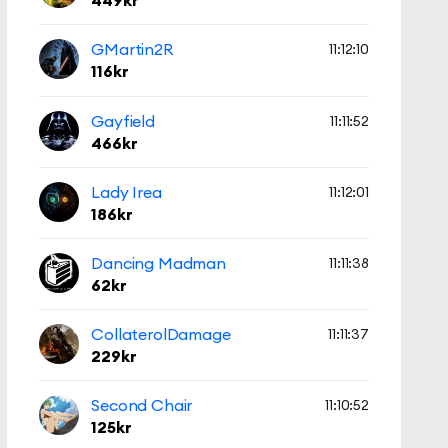
Ram
11:12:17
449kr
GMartin2R
11:12:10
116kr
Gayfield
11:11:52
466kr
Lady Irea
11:12:01
186kr
Dancing Madman
11:11:38
62kr
CollaterolDamage
11:11:37
229kr