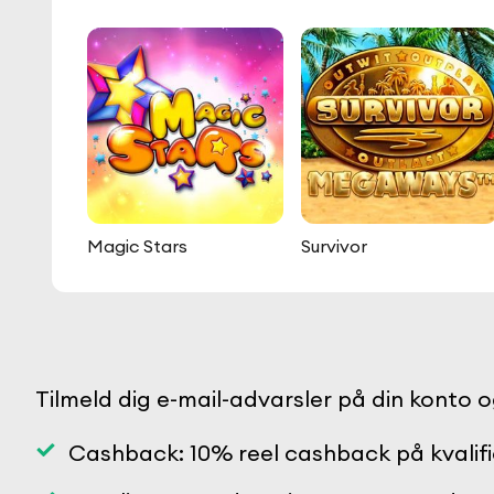
Magic Stars
Survivor
Tilmeld dig e-mail-advarsler på din konto o
Cashback: 10% reel cashback på kvalific