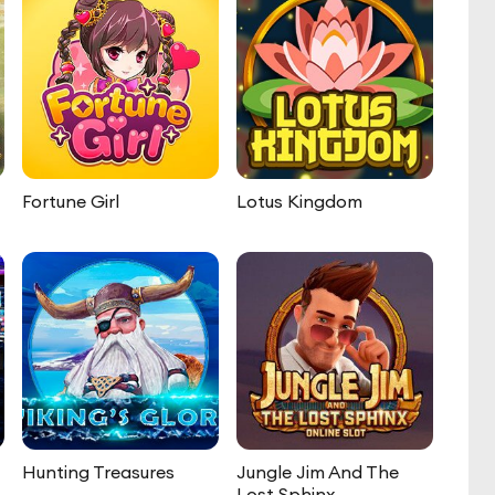
 Android, Ios og andre enheder
tiske kasinoer
Fortune Girl
Lotus Kingdom
rligt spil
etaling
Hunting Treasures
Jungle Jim And The
Lost Sphinx