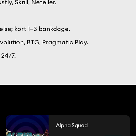
ly, Skrill, Neteller.
else; kort 1–3 bankdage.
volution, BTG, Pragmatic Play.
 24/7.
Alpha Squad