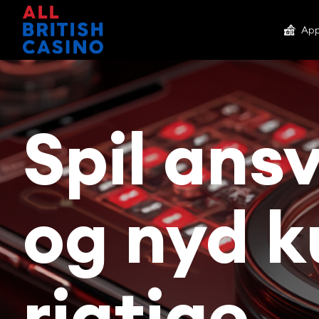
Ap
Spil ansv
og nyd k
rigtige