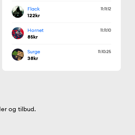
Second Chair
11:10:52
125kr
Flack
11:11:12
122kr
Hornet
11:11:10
85kr
er og tilbud.