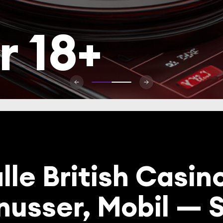
r 18+
 alle British Cas
onusser, Mobil — 