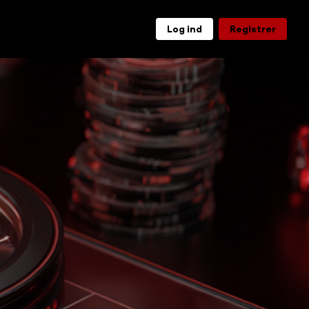
Log ind
Registrer