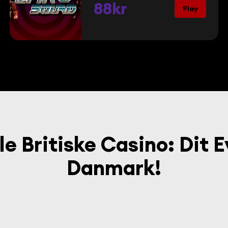
88kr
Play
e Britiske Casino: Dit 
Danmark!