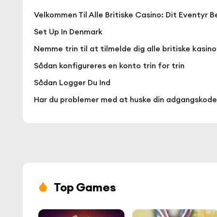
Velkommen Til Alle Britiske Casino: Dit Eventyr 
Set Up In Denmark
Nemme trin til at tilmelde dig alle britiske kasin
Sådan konfigureres en konto trin for trin
Sådan Logger Du Ind
Har du problemer med at huske din adgangskod
Har du problemer med at logge ind?
Tjek Masser Af Spil: Slots, Bordspil, Og Live Deal
Live-forhandlere: Real-time Play
Turneringer, Cashback, Og Gratis Spins Er Alle Ti
Alle British Casino Weekly Cashback: Nem, Fair
Top Games
Sådan får du og bruger alle British Casino Promo